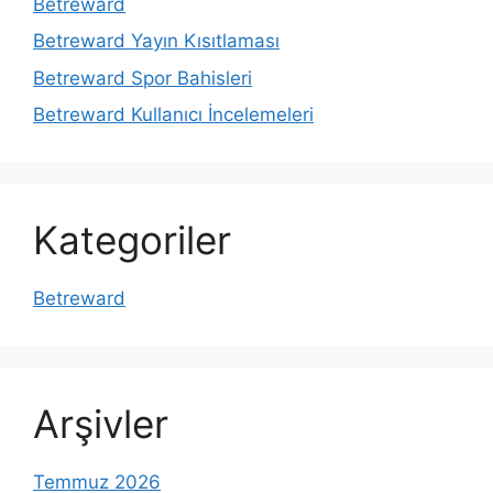
Betreward
Betreward Yayın Kısıtlaması
Betreward Spor Bahisleri
Betreward Kullanıcı İncelemeleri
Kategoriler
Betreward
Arşivler
Temmuz 2026