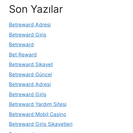
Son Yazılar
Betreward Adresi
Betreward Giriş
Betreward
Bet Reward
Betreward Şikayet
Betreward Güncel
Betreward Adresi
Betreward Giriş
Betreward Yardım Sitesi
Betreward Mobil Casino
Betreward Giriş Şikayetleri