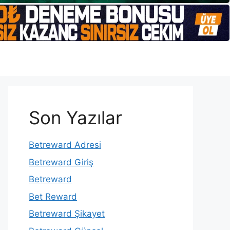
Son Yazılar
Betreward Adresi
Betreward Giriş
Betreward
Bet Reward
Betreward Şikayet