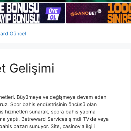
 Gelişimi
zmetleri. Büyümeye ve değişmeye devam eden
yoruz. Spor bahis endüstrisinin öncüsü olan
ahis hizmetleri sunarak, spora bahis yapma
ama yaptı. Betreward Services şimdi TV’de veya
bahis pazarı sunuyor. Site, casinoyla ilgili