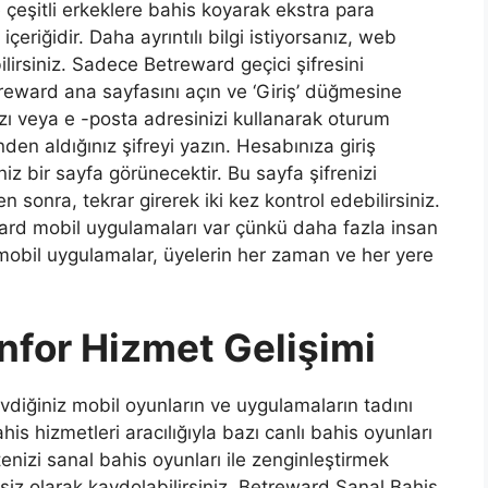
ve çeşitli erkeklere bahis koyarak ekstra para
çeriğidir. Daha ayrıntılı bilgi istiyorsanız, web
lirsiniz. Sadece Betreward geçici şifresini
reward ana sayfasını açın ve ‘Giriş’ düğmesine
nızı veya e -posta adresinizi kullanarak oturum
nden aldığınız şifreyi yazın. Hesabınıza giriş
niz bir sayfa görünecektir. Bu sayfa şifrenizi
ten sonra, tekrar girerek iki kez kontrol edebilirsiniz.
rd mobil uygulamaları var çünkü daha fazla insan
mobil uygulamalar, üyelerin her zaman ve her yere
nfor Hizmet Gelişimi
evdiğiniz mobil oyunların ve uygulamaların tadını
ahis hizmetleri aracılığıyla bazı canlı bahis oyunları
nizi sanal bahis oyunları ile zenginleştirmek
etsiz olarak kaydolabilirsiniz. Betreward Sanal Bahis