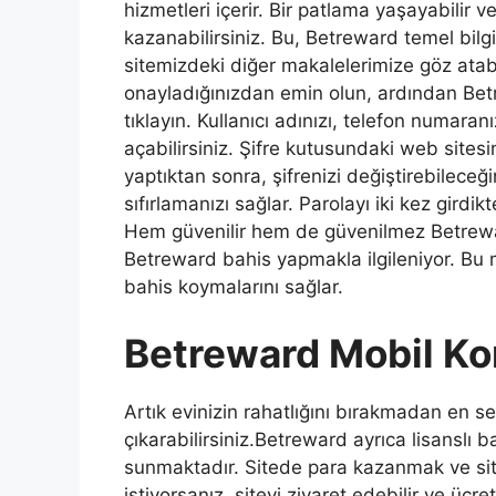
hizmetleri içerir. Bir patlama yaşayabilir 
kazanabilirsiniz. Bu, Betreward temel bilgi i
sitemizdeki diğer makalelerimize göz atabi
onayladığınızdan emin olun, ardından Bet
tıklayın. Kullanıcı adınızı, telefon numara
açabilirsiniz. Şifre kutusundaki web sitesi
yaptıktan sonra, şifrenizi değiştirebileceği
sıfırlamanızı sağlar. Parolayı iki kez girdik
Hem güvenilir hem de güvenilmez Betrewa
Betreward bahis yapmakla ilgileniyor. Bu 
bahis koymalarını sağlar.
Betreward Mobil Ko
Artık evinizin rahatlığını bırakmadan en s
çıkarabilirsiniz.Betreward ayrıca lisanslı b
sunmaktadır. Sitede para kazanmak ve site
istiyorsanız, siteyi ziyaret edebilir ve ücr