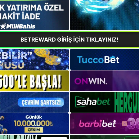
BETREWARD GİRİŞ İÇİN TIKLAYINIZ!