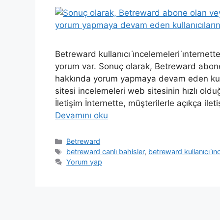
Betreward kullanıcı i̇ncelemeleri i̇nternet
yorum var. Sonuç olarak, Betreward abone 
hakkında yorum yapmaya devam eden kulla
sitesi incelemeleri web sitesinin hızlı old
İletişim İnternette, müşterilerle açıkça ile
Devamını oku
Kategoriler
Betreward
Etiketler
betreward canlı bahisler
,
betreward kullanıcı i̇n
Yorum yap