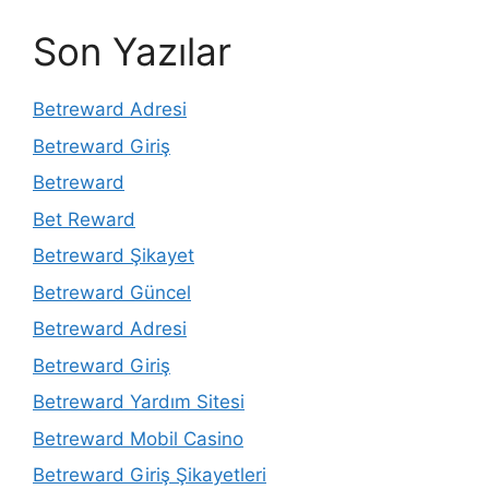
Son Yazılar
Betreward Adresi
Betreward Giriş
Betreward
Bet Reward
Betreward Şikayet
Betreward Güncel
Betreward Adresi
Betreward Giriş
Betreward Yardım Sitesi
Betreward Mobil Casino
Betreward Giriş Şikayetleri