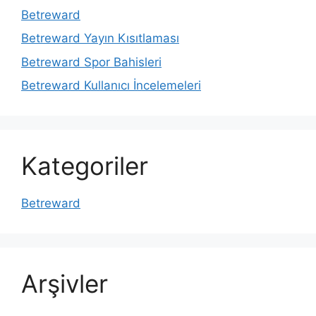
Betreward
Betreward Yayın Kısıtlaması
Betreward Spor Bahisleri
Betreward Kullanıcı İncelemeleri
Kategoriler
Betreward
Arşivler