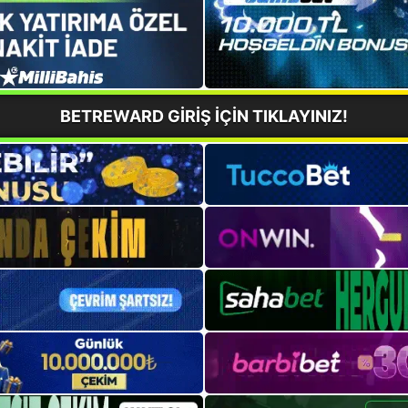
BETREWARD GİRİŞ İÇİN TIKLAYINIZ!