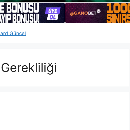
erekliliği