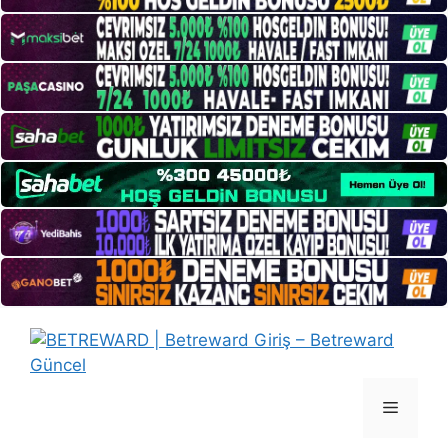
İçeriğe
atla
Menü