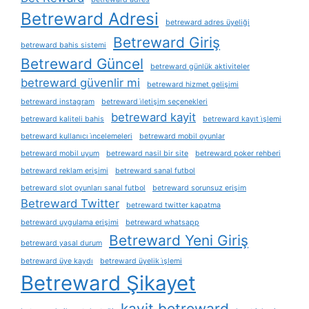
Betreward Adresi
betreward adres üyeliği
Betreward Giriş
betreward bahis sistemi
Betreward Güncel
betreward günlük aktiviteler
betreward güvenlir mi
betreward hizmet gelişimi
betreward instagram
betreward i̇letişim seçenekleri
betreward kayit
betreward kaliteli bahis
betreward kayıt i̇şlemi
betreward kullanıcı i̇ncelemeleri
betreward mobil oyunlar
betreward mobil uyum
betreward nasil bir site
betreward poker rehberi
betreward reklam erişimi
betreward sanal futbol
betreward slot oyunları sanal futbol
betreward sorunsuz erişim
Betreward Twitter
betreward twitter kapatma
betreward uygulama erişimi
betreward whatsapp
Betreward Yeni Giriş
betreward yasal durum
betreward üye kaydı
betreward üyelik i̇şlemi
Betreward Şikayet
kayit betreward