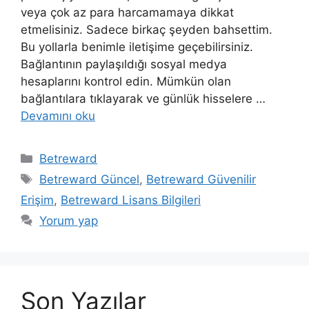
veya çok az para harcamamaya dikkat
etmelisiniz. Sadece birkaç şeyden bahsettim.
Bu yollarla benimle iletişime geçebilirsiniz.
Bağlantının paylaşıldığı sosyal medya
hesaplarını kontrol edin. Mümkün olan
bağlantılara tıklayarak ve günlük hisselere …
Devamını oku
Kategoriler
Betreward
Etiketler
Betreward Güncel
,
Betreward Güvenilir
Erişim
,
Betreward Lisans Bilgileri
Yorum yap
Son Yazılar